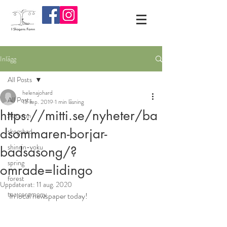
Inlägg
All Posts
helenajohard
All Posts
13 sep. 2019
1 min läsning
https://mitti.se/nyheter/ba
Autumn
dsommaren-borjar-
skogsbad
shinrin-yoku
badsasong/?
spring
omrade=lidingo
forest
Uppdaterat:
11 aug. 2020
tea ceremony
In local newspaper today! 