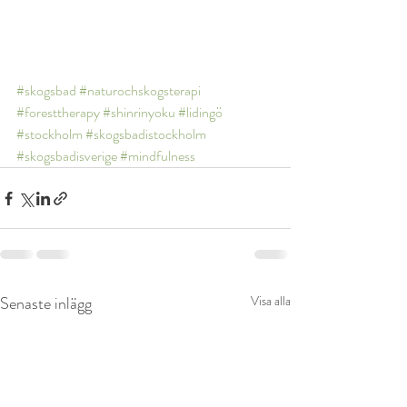
#skogsbad
#naturochskogsterapi
#foresttherapy
#shinrinyoku
#lidingö
#stockholm
#skogsbadistockholm
#skogsbadisverige
#mindfulness
Senaste inlägg
Visa alla