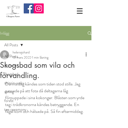
Inlägg
All Posts
helenajohard
All Posts
13 mars 2022
1 min läsning
Skogsbad som vila och
Autumn
förvandling.
skogsbad
shinrin-yoku
Denna dag kändes som tiden stod stilla. Jag 
passade på att fota då deltagarna låg 
spring
förpuppade i sina kokong
er. Blåsten som yrde 
forest
tag i trädkronorna kändes 
betryggande.
 En 
tea ceremony
fågel kom och hälsade på. Så fin eftermiddag.