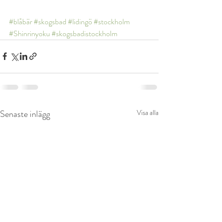
#blåbär
#skogsbad
#lidingö
#stockholm
#Shinrinyoku
#skogsbadistockholm
Senaste inlägg
Visa alla