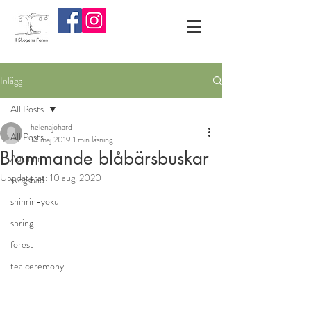
Inlägg
All Posts
helenajohard
All Posts
14 maj 2019
1 min läsning
Blommande blåbärsbuskar
Autumn
Uppdaterat:
10 aug. 2020
skogsbad
shinrin-yoku
spring
forest
tea ceremony